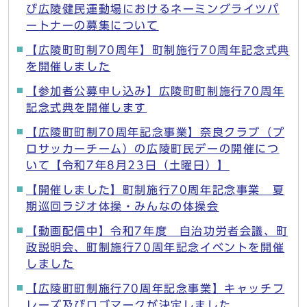
び広陵健民運動場におけるネーミングライツパ
ートナーの募集について
【広陵町町制70周年】町制施行70周年記念式典
を開催しました
【参加者公募申し込み】広陵町町制施行70周年
記念式典を開催します
【広陵町町制70周年記念事業】奈良クラブ（プ
ロサッカーチーム）の広陵町民デーの開催につ
いて【令和7年8月23日（土曜日）】
【開催しました】町制施行70周年記念事業 夏
期巡回ラジオ体操・みんなの体操会
【動画配信中】令和7年度 自治功労者会議、町
政説明会、町制施行70周年記念イベントを開催
しました
【広陵町町制施行70周年記念事業】キャッチフ
レーズ及びロゴマークが決定しました