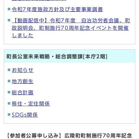
令和7年度施政方針及び主要事業調書
【動画配信中】令和7年度 自治功労者会議、町
政説明会、町制施行70周年記念イベントを開催
しました
町長公室未来戦略・総合調整課[本庁2階]
お知らせ
地方創生
総合計画
移住・定住関係
SDGs関係
【参加者公募申し込み】広陵町町制施行70周年記念