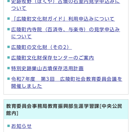
史跡牧野（ばくや）古墳の石室内見学申込みに
ついて
「広陵町文化財ガイド」利用申込みについて
広陵町内寺院（百済寺、与楽寺）の見学申込み
について
広陵町の文化財（その2）
広陵町文化財保存センターのご案内
特別史跡巣山古墳保存活用計画
令和7年度 第3回 広陵町社会教育委員会議を
開催しました
教育委員会事務局教育振興部生涯学習課[中央公民
館内]
お知らせ