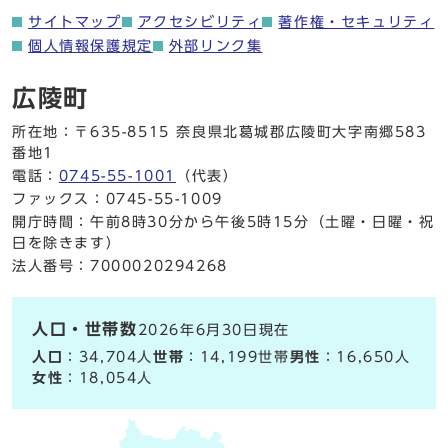
サイトマップ
アクセシビリティ
著作権・セキュリティ
個人情報保護規定
外部リンク集
広陵町
所在地：〒635-8515 奈良県北葛城郡広陵町大字南郷583
番地1
電話：
0745-55-1001
（代表）
ファックス：0745-55-1009
開庁時間：午前8時30分から午後5時15分（土曜・日曜・祝
日を除きます）
法人番号：7000020294268
人口・世帯数
2026年6月30日現在
人口
：34,704人
世帯
：14,199世帯
男性
：16,650人
女性
：18,054人