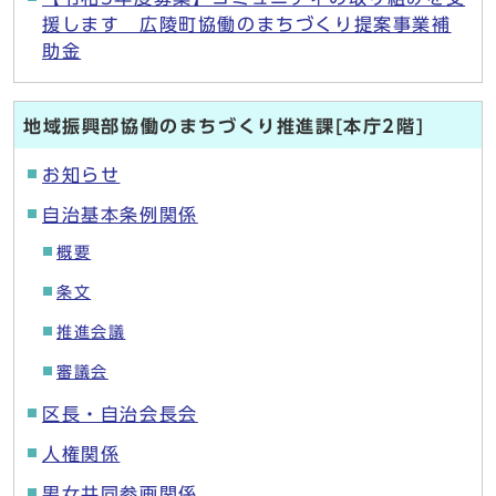
援します 広陵町協働のまちづくり提案事業補
助金
地域振興部協働のまちづくり推進課[本庁2階]
お知らせ
自治基本条例関係
概要
条文
推進会議
審議会
区長・自治会長会
人権関係
男女共同参画関係