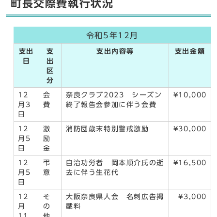
町長交際費執行状況
令和5年12月
支出
支
支出内容等
支出金額
日
出
区
分
12
会
奈良クラブ2023 シーズン
¥10,000
月3
費
終了報告会参加に伴う会費
日
12
激
消防団歳末特別警戒激励
¥30,000
月5
励
日
金
12
弔
自治功労者 岡本順介氏の逝
¥16,500
月5
意
去に伴う生花代
日
12
そ
大阪奈良県人会 名刺広告掲
¥3,000
月
の
載料
11
他