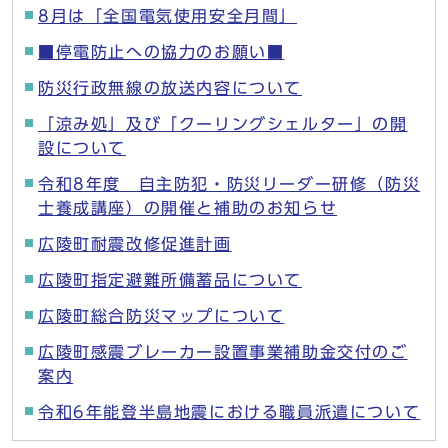
8月は「全国電気使用安全月間」
■停電防止への協力のお願い■
防災行政無線の放送内容について
「涼み処」及び「クーリングシェルター」の開
設について
令和8年度 自主防犯・防災リーダー研修（防災
士養成講座）の開催と補助のお知らせ
広陵町耐震改修促進計画
広陵町指定避難所備蓄品について
広陵町総合防災マップについて
広陵町感震ブレーカー設置事業補助金交付のご
案内
令和6年能登半島地震における職員派遣について