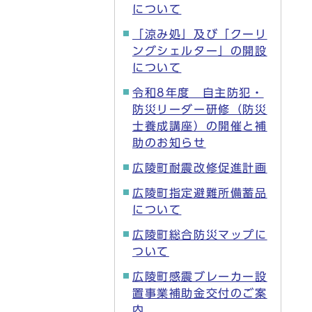
について
「涼み処」及び「クーリ
ングシェルター」の開設
について
令和8年度 自主防犯・
防災リーダー研修（防災
士養成講座）の開催と補
助のお知らせ
広陵町耐震改修促進計画
広陵町指定避難所備蓄品
について
広陵町総合防災マップに
ついて
広陵町感震ブレーカー設
置事業補助金交付のご案
内