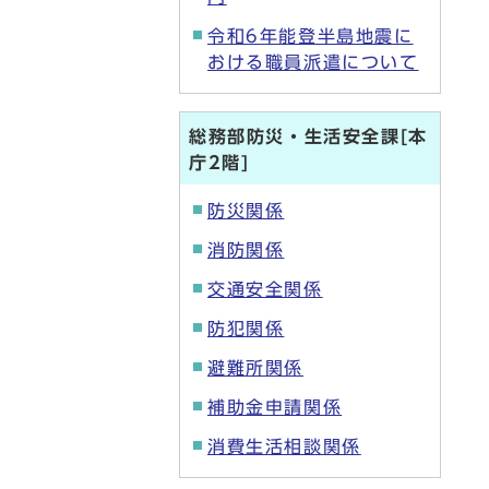
令和6年能登半島地震に
おける職員派遣について
総務部防災・生活安全課[本
庁2階]
防災関係
消防関係
交通安全関係
防犯関係
避難所関係
補助金申請関係
消費生活相談関係