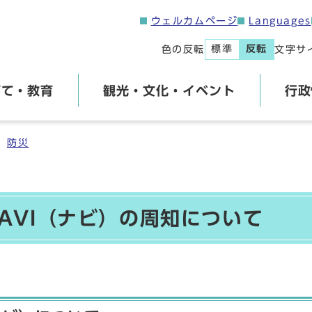
ウェルカムページ
Languages
標準
反転
色の反転
文字サ
育て・教育
観光・文化・イベント
行政
防災
AVI（ナビ）の周知について