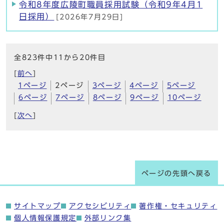
令和8年度広陵町職員採用試験（令和9年4月1
日採用）
[2026年7月29日]
全823件中11から20件目
[
前へ
]
1ページ
2ページ
3ページ
4ページ
5ページ
6ページ
7ページ
8ページ
9ページ
10ページ
[
次へ
]
ページの先頭へ戻る
サイトマップ
アクセシビリティ
著作権・セキュリティ
個人情報保護規定
外部リンク集