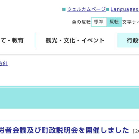
ウェルカムページ
Languages
標準
反転
色の反転
文字サ
育て・教育
観光・文化・イベント
行政
方針
労者会議及び町政説明会を開催しました
[2