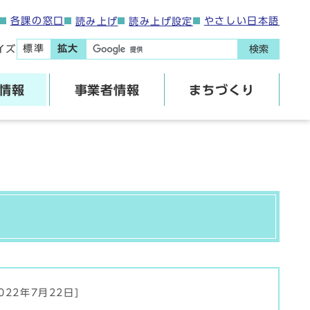
各課の窓口
やさしい日本語
読み上げ
読み上げ設定
標準
拡大
イズ
検索
情報
事業者情報
まちづくり
022年7月22日]