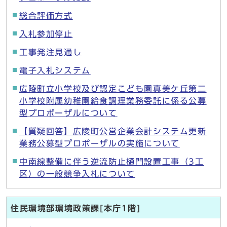
総合評価方式
入札参加停止
工事発注見通し
電子入札システム
広陵町立小学校及び認定こども園真美ケ丘第二
小学校附属幼稚園給食調理業務委託に係る公募
型プロポーザルについて
【質疑回答】広陵町公営企業会計システム更新
業務公募型プロポーザルの実施について
中南線整備に伴う逆流防止樋門設置工事（3工
区）の一般競争入札について
住民環境部環境政策課[本庁1階]