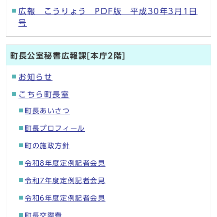
広報 こうりょう PDF版 平成30年3月1日
号
町長公室秘書広報課[本庁2階]
お知らせ
こちら町長室
町長あいさつ
町長プロフィール
町の施政方針
令和8年度定例記者会見
令和7年度定例記者会見
令和6年度定例記者会見
町長交際費