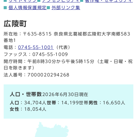
サイトマップ
アクセシビリティ
著作権・セキュリティ
個人情報保護規定
外部リンク集
広陵町
所在地：〒635-8515 奈良県北葛城郡広陵町大字南郷583
番地1
電話：
0745-55-1001
（代表）
ファックス：0745-55-1009
開庁時間：午前8時30分から午後5時15分（土曜・日曜・祝
日を除きます）
法人番号：7000020294268
人口・世帯数
2026年6月30日現在
人口
：34,704人
世帯
：14,199世帯
男性
：16,650人
女性
：18,054人