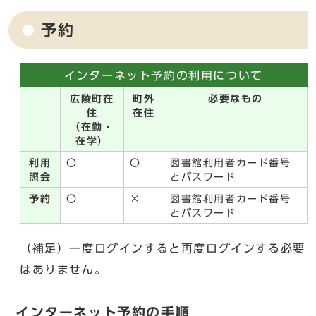
予約
インターネット予約の利用について
広陵町在
町外
必要なもの
住
在住
（在勤・
在学）
利用
〇
〇
図書館利用者カード番号
照会
とパスワード
予約
〇
×
図書館利用者カード番号
とパスワード
（補足）一度ログインすると再度ログインする必要
はありません。
インターネット予約の手順