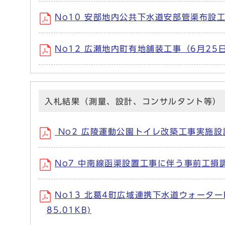
No10 安部地内公共下水道安部管渠布設工事
No12 広瀬地内町有地舗装工事（6月25日開
入札結果（測量、設計、コンサルタント等）
No2 広陵運動公園トイレ改築工事実施設計業
No7 中南線函渠設置工事に伴う事前工損調査
No13 北葛4町広域連携下水道ウォーター
85.01KB)