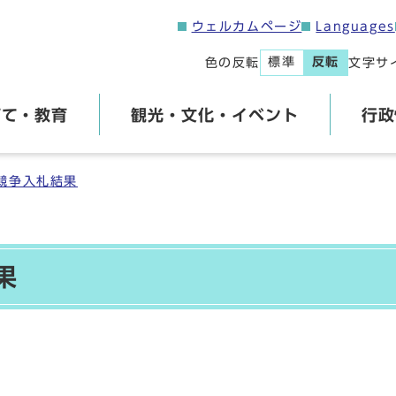
ウェルカムページ
Languages
標準
反転
色の反転
文字サ
育て・教育
観光・文化・イベント
行政
競争入札結果
果