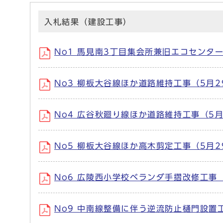
入札結果（建設工事）
No1 馬見南3丁目集会所兼旧エコセンター外
No3 柳板大谷線ほか道路維持工事（5月29日
No4 広谷秋廻り線ほか道路維持工事（5月29
No5 柳板大谷線ほか高木剪定工事（5月29日
No6 広陵西小学校ベランダ手摺改修工事（5
No9 中南線整備に伴う逆流防止樋門設置工事