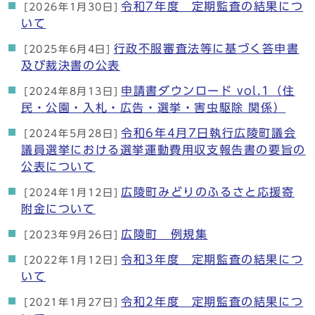
令和7年度 定期監査の結果につ
[2026年1月30日]
いて
行政不服審査法等に基づく答申書
[2025年6月4日]
及び裁決書の公表
申請書ダウンロード vol.1（住
[2024年8月13日]
民・公園・入札・広告・選挙・害虫駆除 関係）
令和6年4月7日執行広陵町議会
[2024年5月28日]
議員選挙における選挙運動費用収支報告書の要旨の
公表について
広陵町みどりのふるさと応援寄
[2024年1月12日]
附金について
広陵町 例規集
[2023年9月26日]
令和3年度 定期監査の結果につ
[2022年1月12日]
いて
令和2年度 定期監査の結果につ
[2021年1月27日]