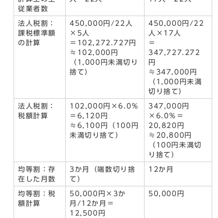
従業者数
法人税割：
450,000円/22人
450,000円/22
課税標準額
×5人
人×17人
の計算
＝102,272.727円
＝
≒102,000円
347,727.272
（1,000円未満切り
円
捨て）
≒347,000円
（1,000円未満
切り捨て）
法人税割：
102,000円×6.0％
347,000円
税額計算
＝6,120円
×6.0％＝
≒6,100円（100円
20,820円
未満切り捨て）
≒20,800円
（100円未満切
り捨て）
均等割：存
3か月（端数切り捨
12か月
在した月数
て）
均等割：税
50,000円×3か
50,000円
額計算
月/12か月＝
12,500円