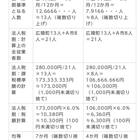
割基準
月/12か月＝
月/12か月＝
となる
12.6666・・・人
7.9166・・・人
人数
≒13人（端数切り
≒8人（端数切り上
上げ）
げ）
法人税
広陵町13人+A市8
広陵町13人+A市8人
割：計
人＝21人
＝21人
算上の
全従業
者数
法人税
280,000円/21人
280,000円/21人
割：課
×13人＝
×8人＝
税標準
173,333.333円
106,666.666円
額の計
≒173,000円
≒106,000円
算
（1,000円未満切り
（1,000円未満切り
捨て）
捨て）
法人税
173,000円×6.0％
106,000円×6.0％
割：税
＝10,380円
＝6,360円
額計算
≒10,300円（100
≒6,300円（100円
円未満切り捨て）
未満切り捨て）
均等
7か月（端数切り捨
4か月（端数切り捨