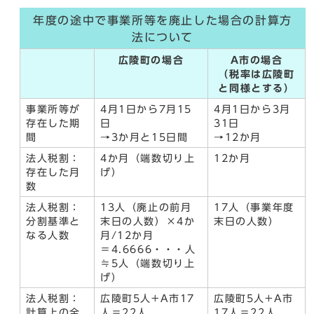
年度の途中で事業所等を廃止した場合の計算方
法について
広陵町の場合
A市の場合
（税率は広陵町
と同様とする）
事業所等が
4月1日から7月15
4月1日から3月
存在した期
日
31日
間
→3か月と15日間
→12か月
法人税割：
4か月（端数切り上
12か月
存在した月
げ）
数
法人税割：
13人（廃止の前月
17人（事業年度
分割基準と
末日の人数）×4か
末日の人数）
なる人数
月/12か月
＝4.6666・・・人
≒5人（端数切り上
げ）
法人税割：
広陵町5人+A市17
広陵町5人+A市
計算上の全
人＝22人
17人＝22人