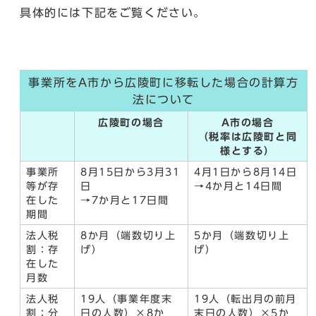
具体的には下記をご覧ください。
事業所をA市から広陵町に移転した場合の計算方
法について
広陵町の場合
A市の場合
（税率は広陵町と同
様とする）
事業所
8月15日から3月31
4月1日から8月14日
等が存
日
→4か月と14日間
在した
→7か月と17日間
期間
法人税
8か月（端数切り上
5か月（端数切り上
割：存
げ）
げ）
在した
月数
法人税
19人（事業年度末
19人（転出月の前月
割：分
日の人数）×8か
末日の人数）×5か