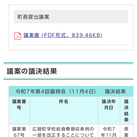
町長提出議案
議案書 (PDF形式、839.46KB)
議案の議決結果
令和7年第4回臨時会（11月4日） 議決結果
議案番
件名
議決年
議
号
月日
決
結
果
議案第
広陵町学校給食費徴収条例の
令和7
原
67号
一部を改正することについて
年11月
案