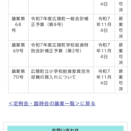
4日
可
決
議案第
令和7年度広陵町一般会計補
令和7
原
68
正予算（第8号）
年11月
案
号
4日
可
決
議案第
令和7年度広陵町学校給食特
令和7
原
69号
別会計補正予算（第2号）
年11月
案
4日
可
決
議案第
広陵町立小学校給食室真空冷
令和7
原
70号
却機の買入れについて
年11月
案
4日
可
決
＜定例会・臨時会の議案一覧＞に戻る
お問い合わせ