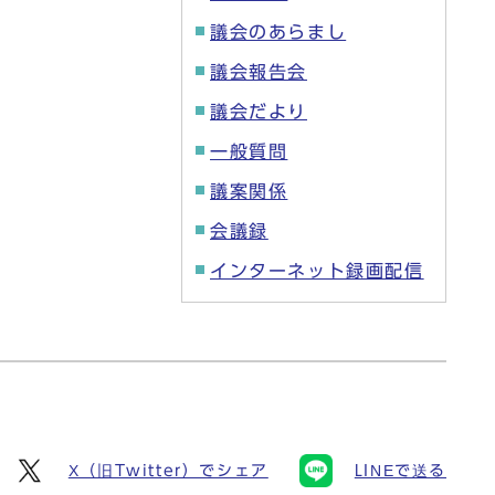
議会のあらまし
議会報告会
議会だより
一般質問
議案関係
会議録
インターネット録画配信
X（旧Twitter）でシェア
LINEで送る