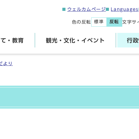
ウェルカムページ
Languages
標準
反転
色の反転
文字サ
育て・教育
観光・文化・イベント
行政
だより
号