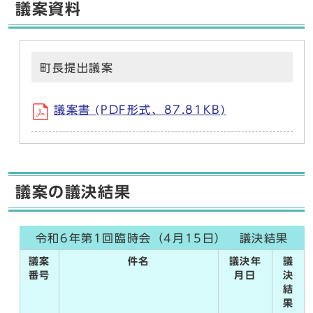
議案資料
町長提出議案
議案書 (PDF形式、87.81KB)
議案の議決結果
令和6年第1回臨時会（4月15日） 議決結果
議案
件名
議決年
議
番号
月日
決
結
果