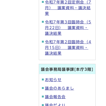
令和7年第2回定例会（7
月） 議案資料・議決結
果
令和7年第3回臨時会（5
月22日） 議案資料・
議決結果
令和7年第2回臨時会（4
月15日） 議案資料・
議決結果
議会事務局議事課[本庁3階]
お知らせ
議会のあらまし
議会報告会
議会だより