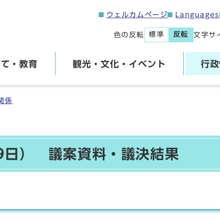
ウェルカムページ
Languages
標準
反転
色の反転
文字サ
育て・教育
観光・文化・イベント
行政
関係
19日） 議案資料・議決結果