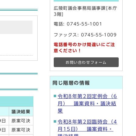
広陵町議会事務局議事課[本庁
3階]
電話:
0745-55-1001
ファックス: 0745-55-1009
電話番号のかけ間違いにご注
意ください！
お問い合わせフォーム
同じ階層の情報
令和8年第2回定例会（6
月） 議案資料・議決結
果
議決結果
9日
原案可決
令和8年第2回臨時会（4
月15日） 議案資料・
9日
原案可決