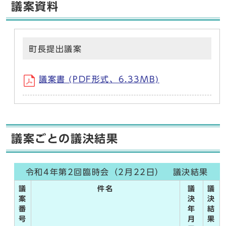
議案資料
町長提出議案
議案書 (PDF形式、6.33MB)
議案ごとの議決結果
令和4年第2回臨時会（2月22日） 議決結果
議
件名
議
議
案
決
決
番
年
結
号
月
果