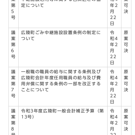
第
定について
年2
可
5
月
決
号
22
日
議
広陵町ごみ中継施設設置条例の制定に
令
原
案
ついて
和4
案
第
年2
可
6
月
決
号
22
日
議
一般職の職員の給与に関する条例及び
令
原
案
広陵町会計年度任用職員の給与及び費
和4
案
第
用弁償に関する条例の一部を改正する
年2
可
7
ことについて
月
決
号
22
日
議
令和3年度広陵町一般会計補正予算（第
令
原
案
13号）
和4
案
第
年2
可
8
月
決