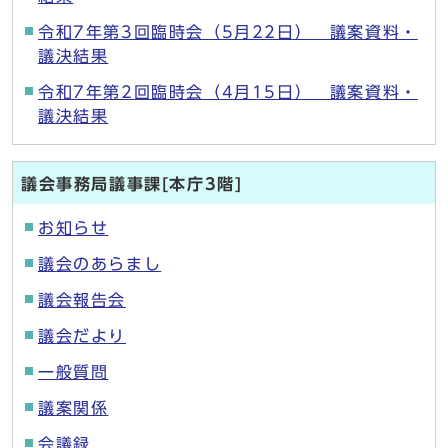
令和7年第3回臨時会（5月22日） 議案資料・
議決結果
令和7年第2回臨時会（4月15日） 議案資料・
議決結果
議会事務局議事課[本庁3階]
お知らせ
議会のあらまし
議会報告会
議会だより
一般質問
議案関係
会議録