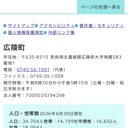
ページの先頭へ戻る
サイトマップ
アクセシビリティ
著作権・セキュリティ
個人情報保護規定
外部リンク集
広陵町
所在地：〒635-8515 奈良県北葛城郡広陵町大字南郷583
番地1
電話：
0745-55-1001
（代表）
ファックス：0745-55-1009
開庁時間：午前8時30分から午後5時15分（土曜・日曜・祝
日を除きます）
法人番号：7000020294268
人口・世帯数
2026年6月30日現在
人口
：34,704人
世帯
：14,199世帯
男性
：16,650人
女性
：18,054人