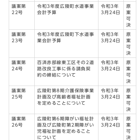
議案第
令和3年度広陵町水道事業
令和3年
原
22号
会計予算
3月24日
案
可
決
議案第
令和3年度広陵町下水道事
令和3年
原
23号
業会計予算
3月24日
案
可
決
議案第
百済赤部線東工区その2道
令和3年
原
24号
路改良工事に係る請負契
3月24日
案
約の締結について
可
決
議案第
広陵町第8期介護保険事業
令和3年
原
25号
計画及び高齢者福祉計画
3月24日
案
を定めることについて
可
決
議案第
広陵町第6期障がい福祉計
令和3年
原
26号
画及び広陵町第2期障がい
3月24日
案
児福祉計画を定めること
可
について
決