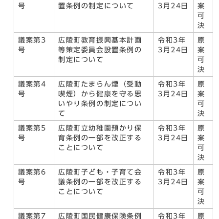
号
置条例の制定について
3月24日
案
可
決
議案第3
広陵町教育振興基本計画
令和3年
原
号
等策定委員会設置条例の
3月24日
案
制定について
可
決
議案第4
広陵町たまらん煙（受動
令和3年
原
号
喫煙）から健康を守る思
3月24日
案
いやり条例の制定につい
可
て
決
議案第5
広陵町立幼稚園預かり保
令和3年
原
号
育条例の一部を改正する
3月24日
案
ことについて
可
決
議案第6
広陵町子ども・子育て会
令和3年
原
号
議条例の一部を改正する
3月24日
案
ことについて
可
決
議案第7
広陵町国民健康保険条例
令和3年
原