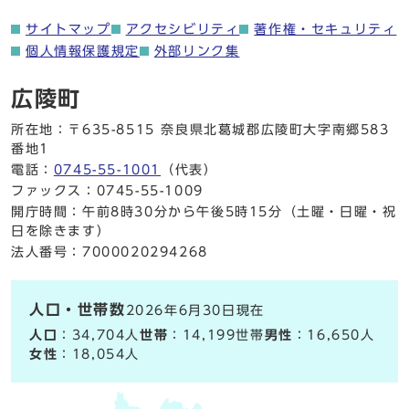
サイトマップ
アクセシビリティ
著作権・セキュリティ
個人情報保護規定
外部リンク集
広陵町
所在地：〒635-8515 奈良県北葛城郡広陵町大字南郷583
番地1
電話：
0745-55-1001
（代表）
ファックス：0745-55-1009
開庁時間：午前8時30分から午後5時15分（土曜・日曜・祝
日を除きます）
法人番号：7000020294268
人口・世帯数
2026年6月30日現在
人口
：34,704人
世帯
：14,199世帯
男性
：16,650人
女性
：18,054人