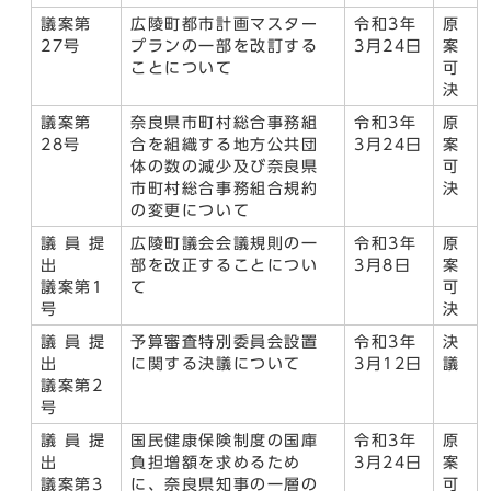
議案第
広陵町都市計画マスター
令和3年
原
27号
プランの一部を改訂する
3月24日
案
ことについて
可
決
議案第
奈良県市町村総合事務組
令和3年
原
28号
合を組織する地方公共団
3月24日
案
体の数の減少及び奈良県
可
市町村総合事務組合規約
決
の変更について
議 員 提
広陵町議会会議規則の一
令和3年
原
出
部を改正することについ
3月8日
案
議案第1
て
可
号
決
議 員 提
予算審査特別委員会設置
令和3年
決
出
に関する決議について
3月12日
議
議案第2
号
議 員 提
国民健康保険制度の国庫
令和3年
原
出
負担増額を求めるため
3月24日
案
議案第3
に、奈良県知事の一層の
可