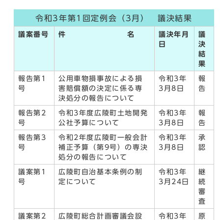
令和3年第1回定例会（3月） 議決結果
議案番号
件 名
議決年月
議
日
決
結
果
報告第1
公用車物損事故による損
令和3年
報
号
害賠償額の決定に係る専
3月8日
告
決処分の報告について
報告第2
令和3年度広陵町土地開発
令和3年
報
号
公社予算について
3月8日
告
報告第3
令和2年度広陵町一般会計
令和3年
承
号
補正予算（第9号）の専決
3月8日
認
処分の報告について
議案第1
広陵町自治基本条例の制
令和3年
継
号
定について
3月24日
続
審
査
議案第2
広陵町総合計画審議会設
令和3年
原