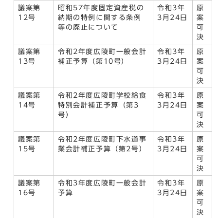
議案第
昭和57年度固定資産税の
令和3年
原
12号
納期の特例に関する条例
3月24日
案
等の廃止について
可
決
議案第
令和2年度広陵町一般会計
令和3年
原
13号
補正予算（第10号）
3月24日
案
可
決
議案第
令和2年度広陵町学校給食
令和3年
原
14号
特別会計補正予算（第3
3月24日
案
号）
可
決
議案第
令和2年度広陵町下水道事
令和3年
原
15号
業会計補正予算（第2号）
3月24日
案
可
決
議案第
令和3年度広陵町一般会計
令和3年
原
16号
予算
3月24日
案
可
決