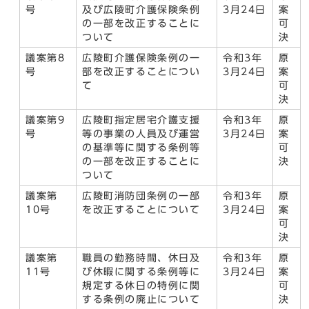
号
及び広陵町介護保険条例
3月24日
案
の一部を改正することに
可
ついて
決
議案第8
広陵町介護保険条例の一
令和3年
原
号
部を改正することについ
3月24日
案
て
可
決
議案第9
広陵町指定居宅介護支援
令和3年
原
号
等の事業の人員及び運営
3月24日
案
の基準等に関する条例等
可
の一部を改正することに
決
ついて
議案第
広陵町消防団条例の一部
令和3年
原
10号
を改正することについて
3月24日
案
可
決
議案第
職員の勤務時間、休日及
令和3年
原
11号
び休暇に関する条例等に
3月24日
案
規定する休日の特例に関
可
する条例の廃止について
決