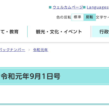
ウェルカムページ
Languages
標準
反転
色の反転
文字サ
育て・教育
観光・文化・イベント
行政
バックナンバー
令和元年
 令和元年9月1日号