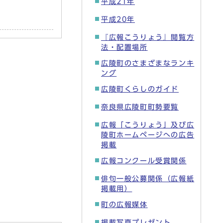
平成21年
平成20年
『広報こうりょう』閲覧方
法・配置場所
広陵町のさまざまなランキ
ング
広陵町くらしのガイド
奈良県広陵町町勢要覧
広報「こうりょう」及び広
陵町ホームページへの広告
掲載
広報コンクール受賞関係
俳句一般公募関係（広報紙
掲載用）
町の広報媒体
掲載写真プレゼント