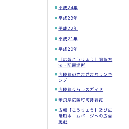
平成24年
平成23年
平成22年
平成21年
平成20年
『広報こうりょう』閲覧方
法・配置場所
広陵町のさまざまなランキ
ング
広陵町くらしのガイド
奈良県広陵町町勢要覧
広報「こうりょう」及び広
陵町ホームページへの広告
掲載