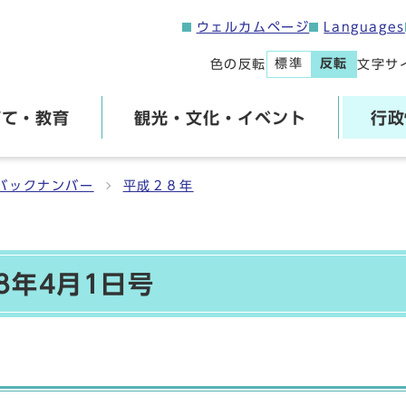
ウェルカムページ
Languages
標準
反転
色の反転
文字サ
育て・教育
観光・文化・イベント
行政
バックナンバー
平成２８年
8年4月1日号