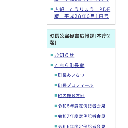
広報 こうりょう PDF
版 平成28年6月1日号
町長公室秘書広報課[本庁2
階]
お知らせ
こちら町長室
町長あいさつ
町長プロフィール
町の施政方針
令和8年度定例記者会見
令和7年度定例記者会見
令和6年度定例記者会見