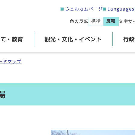
ウェルカムページ
Languages
標準
反転
色の反転
文字サ
育て・教育
観光・文化・イベント
行政
ードマップ
場