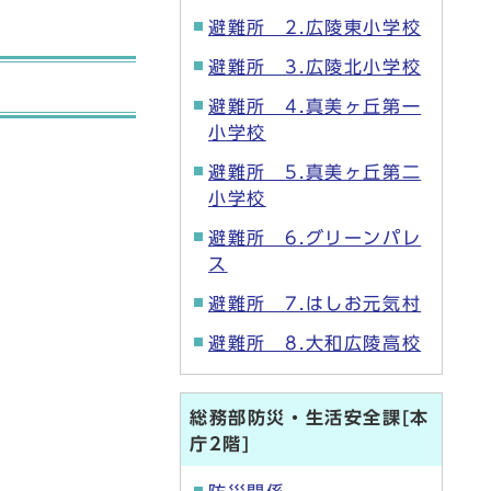
避難所 2.広陵東小学校
避難所 3.広陵北小学校
避難所 4.真美ヶ丘第一
小学校
避難所 5.真美ヶ丘第二
小学校
避難所 6.グリーンパレ
ス
避難所 7.はしお元気村
避難所 8.大和広陵高校
総務部防災・生活安全課[本
庁2階]