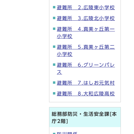
避難所 2.広陵東小学校
避難所 3.広陵北小学校
避難所 4.真美ヶ丘第一
小学校
避難所 5.真美ヶ丘第二
小学校
避難所 6.グリーンパレ
ス
避難所 7.はしお元気村
避難所 8.大和広陵高校
総務部防災・生活安全課[本
庁2階]