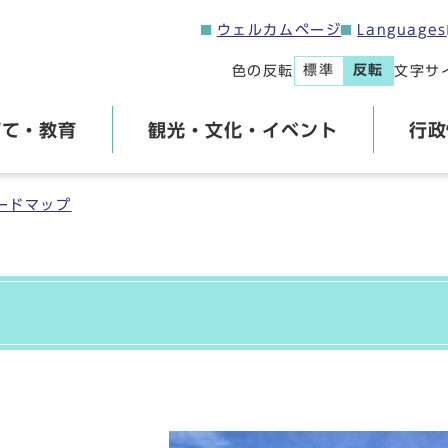
ウェルカムページ
Languages
標準
反転
色の反転
文字サ
育て・教育
観光・文化・イベント
行政
ードマップ