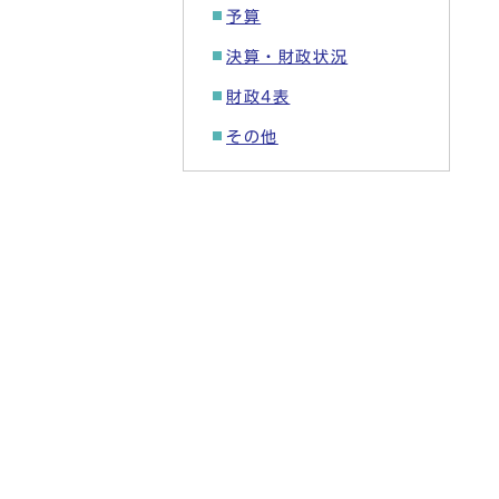
予算
決算・財政状況
財政4表
その他