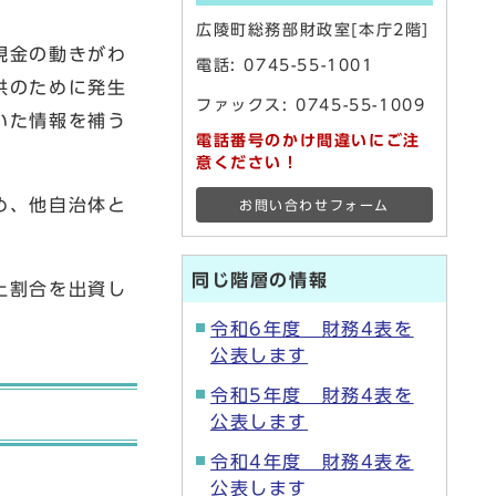
広陵町総務部財政室[本庁2階]
現金の動きがわ
電話:
0745-55-1001
供のために発生
ファックス: 0745-55-1009
いた情報を補う
電話番号のかけ間違いにご注
。
意ください！
め、他自治体と
お問い合わせフォーム
同じ階層の情報
上割合を出資し
令和6年度 財務4表を
公表します
令和5年度 財務4表を
公表します
令和4年度 財務4表を
公表します