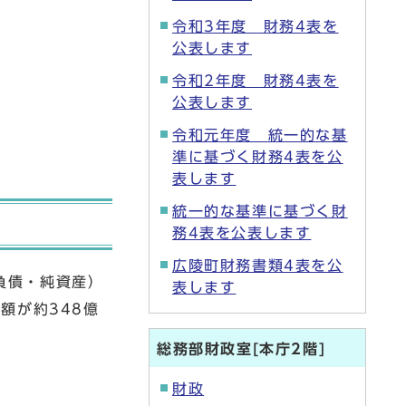
令和3年度 財務4表を
公表します
令和2年度 財務4表を
公表します
令和元年度 統一的な基
準に基づく財務4表を公
表します
統一的な基準に基づく財
務4表を公表します
広陵町財務書類4表を公
負債・純資産）
表します
額が約348億
総務部財政室[本庁2階]
財政