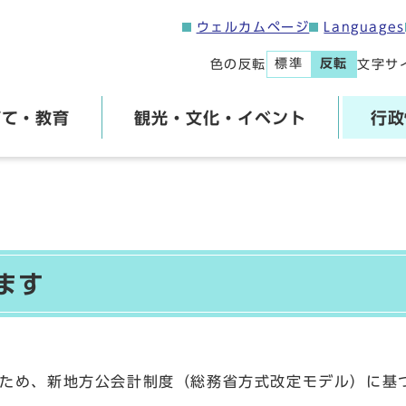
ウェルカムページ
Languages
標準
反転
色の反転
文字サ
育て・教育
観光・文化・イベント
行政
ます
ため、新地方公会計制度（総務省方式改定モデル）に基