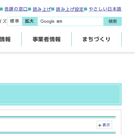
各課の窓口
やさしい日本語
読み上げ
読み上げ設定
標準
拡大
イズ
検索
情報
事業者情報
まちづくり
表示