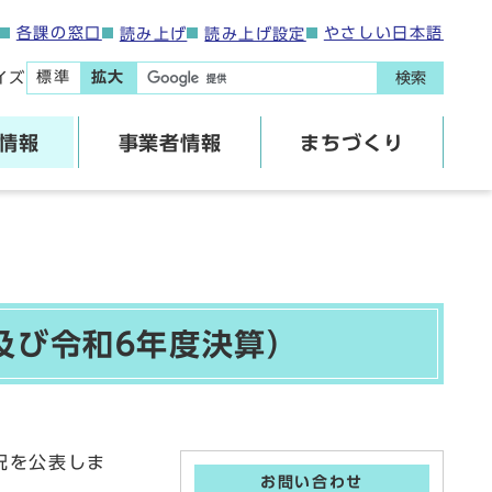
各課の窓口
やさしい日本語
読み上げ
読み上げ設定
標準
拡大
イズ
検索
情報
事業者情報
まちづくり
及び令和6年度決算）
況を公表しま
お問い合わせ