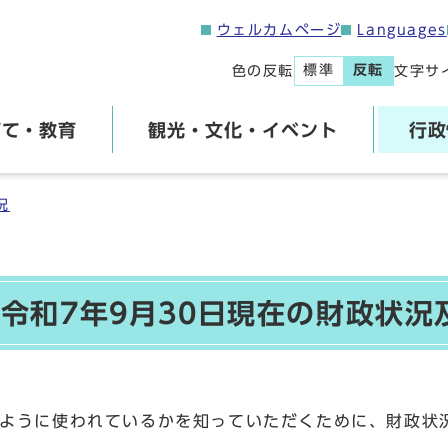
ウェルカムページ
Languages
標準
反転
色の反転
文字サ
育て・教育
観光・文化・イベント
行政
況
令和7年9月30日現在の財政状況
ように使われているかを知っていただくために、財政状