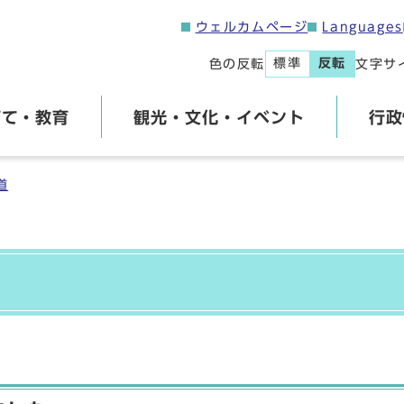
ウェルカムページ
Languages
標準
反転
色の反転
文字サ
育て・教育
観光・文化・イベント
行政
道