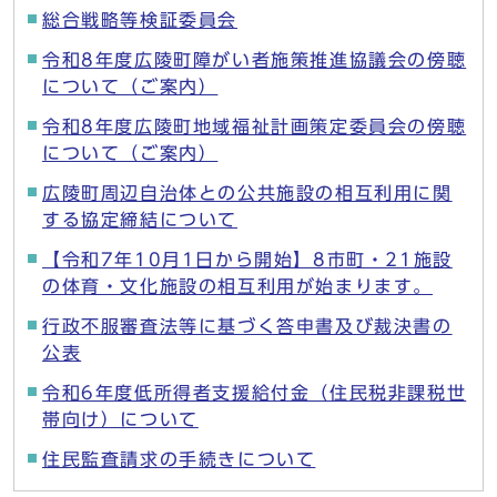
総合戦略等検証委員会
令和8年度広陵町障がい者施策推進協議会の傍聴
について（ご案内）
令和8年度広陵町地域福祉計画策定委員会の傍聴
について（ご案内）
広陵町周辺自治体との公共施設の相互利用に関
する協定締結について
【令和7年10月1日から開始】8市町・21施設
の体育・文化施設の相互利用が始まります。
行政不服審査法等に基づく答申書及び裁決書の
公表
令和6年度低所得者支援給付金（住民税非課税世
帯向け）について
住民監査請求の手続きについて