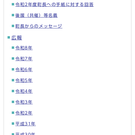
令和2年度町長への手紙に対する回答
後援（共催）等名義
町長からのメッセージ
広報
令和8年
令和7年
令和6年
令和5年
令和4年
令和3年
令和2年
平成31年
平成30年