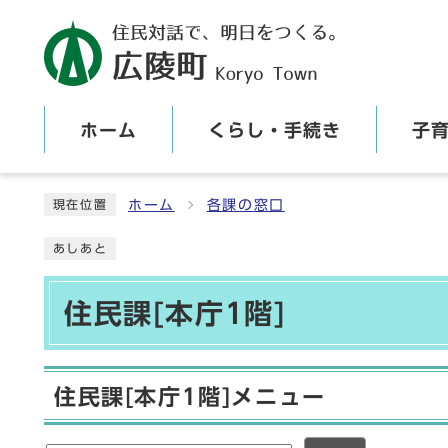
ホーム
くらし・手続き
子
ここから本文です
ホーム
各課の窓口
現在位置
あしあと
住民課[本庁1階]
住民課[本庁1階]メニュー