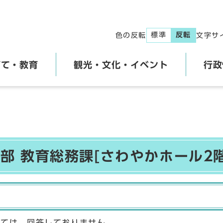
標準
反転
色の反転
文字サ
育て・教育
観光・文化・イベント
行政
部 教育総務課[さわやかホール2
しては、回答しておりません。