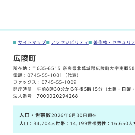
サイトマップ
アクセシビリティ
著作権・セキュリ
広陵町
所在地：〒635-8515 奈良県北葛城郡広陵町大字南郷58
電話：
0745-55-1001
（代表）
ファックス：0745-55-1009
開庁時間：午前8時30分から午後5時15分（土曜・日曜
法人番号：7000020294268
人口・世帯数
2026年6月30日現在
人口
：34,704人
世帯
：14,199世帯
男性
：16,650人