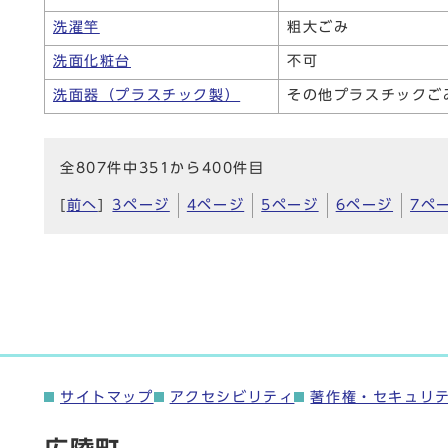
洗濯竿
粗大ごみ
洗面化粧台
不可
洗面器（プラスチック製）
その他プラスチックご
全807件中351から400件目
[
前へ
]
3ページ
4ページ
5ページ
6ページ
7ペ
サイトマップ
アクセシビリティ
著作権・セキュリ