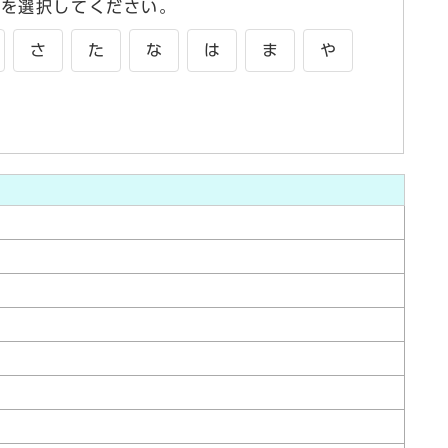
字を選択してください。
さ
た
な
は
ま
や