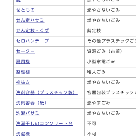
せともの
燃やさないごみ
せん定ハサミ
燃やさないごみ
せん定枝・くず
剪定枝
セロハンテープ
その他プラスチックご
セーター
資源ごみ（古着）
扇風機
小型家電ごみ
整理棚
粗大ごみ
栓抜き
燃やさないごみ
洗剤容器（プラスチック製）
容器包装プラスチック
洗剤容器（紙）
燃やすごみ
洗濯バサミ
燃やさないごみ
洗濯干しのコンクリート台
不可
洗濯機
不可