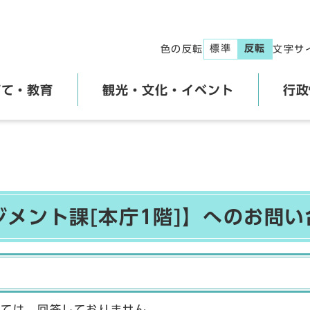
標準
反転
色の反転
文字サ
育て・教育
観光・文化・イベント
行政
ジメント課[本庁1階]】へのお問い
しては、回答しておりません。