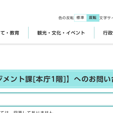
標準
反転
色の反転
文字サ
育て・教育
観光・文化・イベント
行政
ジメント課[本庁1階]】へのお問い
しては、回答しておりません。