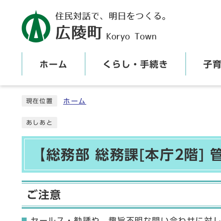
ホーム
くらし・手続き
子
ここから本文です
ホーム
現在位置
あしあと
【総務部 総務課[本庁2階]
ご注意
セールス・勧誘や、趣旨不明な問い合わせに対