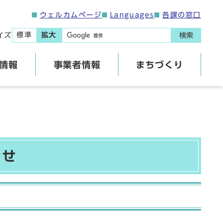
ウェルカムページ
Languages
各課の窓口
標準
拡大
イズ
検索
情報
事業者情報
まちづくり
わせ