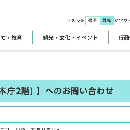
標準
反転
色の反転
文字サ
育て・教育
観光・文化・イベント
行政
本庁2階] 】へのお問い合わせ
しては、回答しておりません。