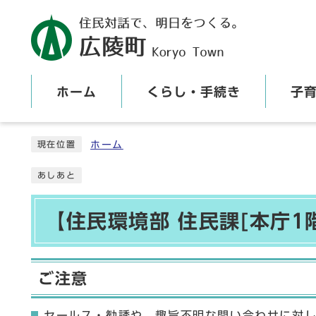
ホーム
くらし・手続き
子
ここから本文です
ホーム
現在位置
あしあと
【住民環境部 住民課[本庁1
ご注意
セールス・勧誘や、趣旨不明な問い合わせに対