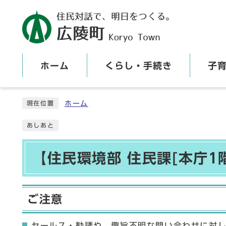
ホーム
くらし・手続き
子
ここから本文です
ホーム
現在位置
あしあと
【住民環境部 住民課[本庁1
ご注意
セールス・勧誘や、趣旨不明な問い合わせに対