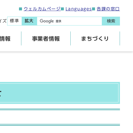
ウェルカムページ
Languages
各課の窓口
標準
拡大
イズ
検索
情報
事業者情報
まちづくり
せ