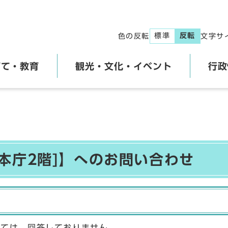
標準
反転
色の反転
文字サ
育て・教育
観光・文化・イベント
行政
本庁2階]】へのお問い合わせ
しては、回答しておりません。