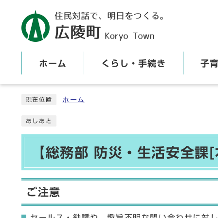
ホーム
くらし・手続き
子
ここから本文です
ホーム
現在位置
あしあと
【総務部 防災・生活安全課[
ご注意
セールス・勧誘や、趣旨不明な問い合わせに対