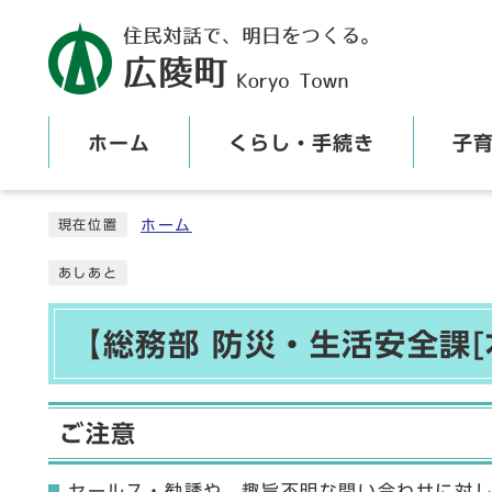
ホーム
くらし・手続き
子
ここから本文です
ホーム
現在位置
あしあと
【総務部 防災・生活安全課[
ご注意
セールス・勧誘や、趣旨不明な問い合わせに対