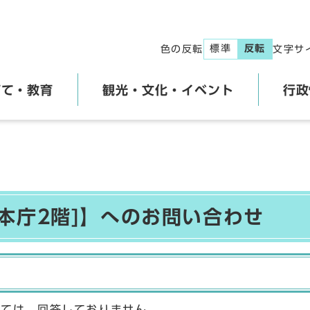
標準
反転
色の反転
文字サ
育て・教育
観光・文化・イベント
行政
本庁2階]】へのお問い合わせ
しては、回答しておりません。