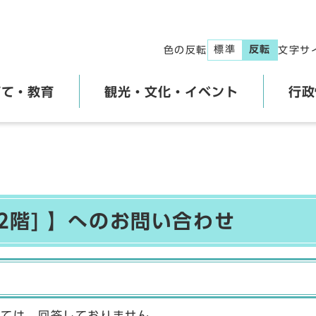
標準
反転
色の反転
文字サ
育て・教育
観光・文化・イベント
行政
2階] 】へのお問い合わせ
しては、回答しておりません。