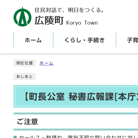
ホーム
くらし・手続き
子
ここから本文です
ホーム
現在位置
あしあと
【町長公室 秘書広報課[本庁
ご注意
セールス・勧誘や、趣旨不明な問い合わせに対