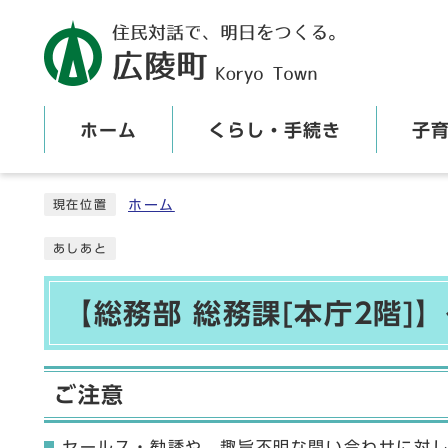
ホーム
くらし・手続き
子
ここから本文です
ホーム
現在位置
あしあと
【総務部 総務課[本庁2階]
ご注意
セールス・勧誘や、趣旨不明な問い合わせに対