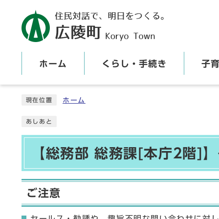
ホーム
くらし・手続き
子
ここから本文です
ホーム
現在位置
あしあと
【総務部 総務課[本庁2階]
ご注意
セールス・勧誘や、趣旨不明な問い合わせに対