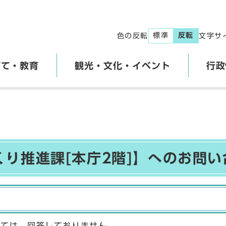
標準
反転
色の反転
文字サ
育て・教育
観光・文化・イベント
行政
くり推進課[本庁2階]】へのお問い
しては、回答しておりません。